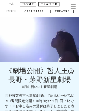
中文
H O M E
T R A I L E R
ENGLISH
C A S T / S T A F F
T H E A T R E
《劇場公開》哲人王@
長野・茅野新星劇場
8月01日(木)
  |  
新星劇場
長野県茅野市の新星劇場にて8/1(木)〜8/7(水)
の1週間限定公開！10時30分〜1日1回上映で
す！※お申し込みの受付は終了しましたと表