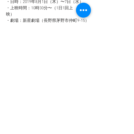
・日時：2019年8月1日（木）〜7日（水）
・上映時間：10時30分〜（1日1回上
映）　　　　　 
・劇場：新星劇場（長野県茅野市仲町9-15）
　TEL：0266-72-2310
https://shinsei-gekijou.com/index.html
続きを読む >>
このイベントをシェア
©︎2018 哲人王製作委員会