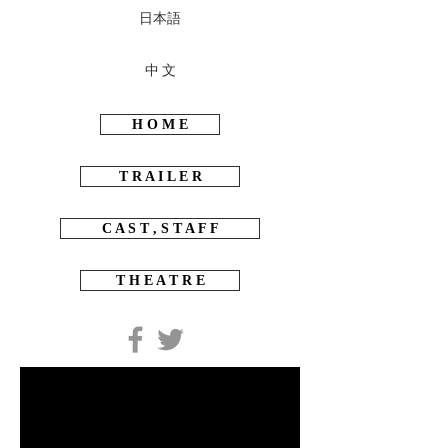
日本語
中 文
H O M E
T R A I L E R
C A S T , S T A F F
T H E A T R E