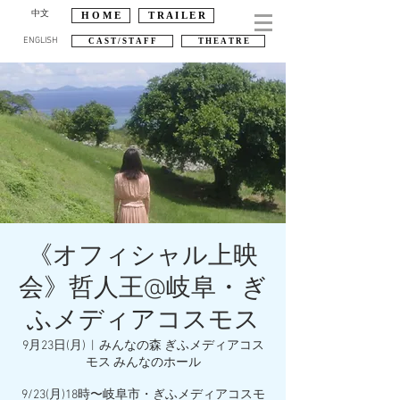
中文
H O M E
T R A I L E R
ENGLISH
C A S T / S T A F F
T H E A T R E
《オフィシャル上映
会》哲人王@岐阜・ぎ
ふメディアコスモス
9月23日(月)
  |  
みんなの森 ぎふメディアコス
モス みんなのホール
9/23(月)18時〜岐阜市・ぎふメディアコスモ