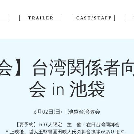
T R A I L E R
C A S T / S T A F F
会】台湾関係者
会 in 池袋
6月02日(日)
  |  
池袋台湾教会
【要予約】５０人限定 主 催：在日台湾同郷会
＊上映後、哲人王監督園田映人氏の舞台挨拶があります。