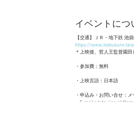
イベントにつ
【交通】ＪＲ・地下鉄 池袋駅
https://www.ikebukuro-tai
＊上映後、哲人王監督園田
・参加費：無料
・上映言語：日本語
・申込み・お問い合せ：メ
E-mail：tetsujino.p
・主 催：在日台湾同郷会