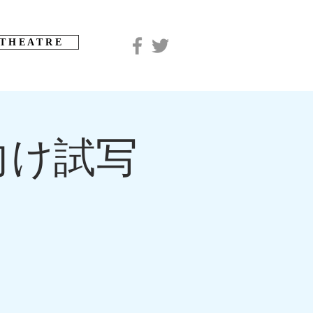
T H E A T R E
向け試写