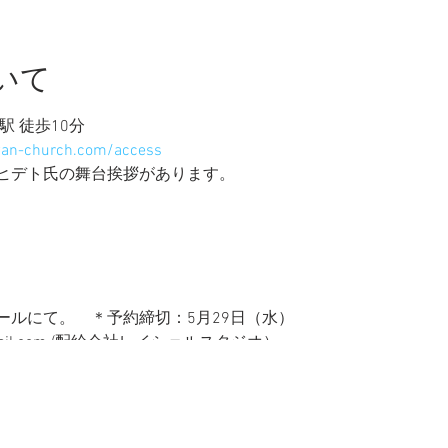
いて
 徒歩10分
wan-church.com/access
ヒデト氏の舞台挨拶があります。
ールにて。 ＊予約締切：5月29日（水）
k@gmail.com (配給会社レイシェルスタジオ）