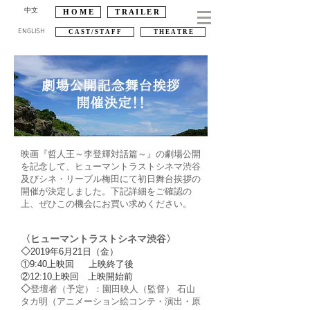
中文
H O M E
T R A I L E R
ENGLISH
C A S T / S T A F F
T H E A T R E
​劇場公開記念舞台挨拶
開催決定！！
映画『哲人王～李登輝対話篇～』の劇場公開
を記念して、ヒューマントラストシネマ渋谷
及びシネ・リーブル梅田にて初日舞台挨拶の
開催が決定しました。下記詳細をご確認の
上、ぜひこの機会にお買い求めください。
〈ヒューマントラストシネマ渋谷〉
◇
2019年6月21日（金）
①9:40上映回 上映終了後
②12:10上映回 上映開始前
◇
登壇者（予定）：園田映人（監督） 石山
タカ明（アニメーション絵コンテ・演出・原