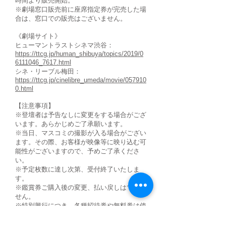
時間より販売開始。
※劇場窓口販売前に座席指定券が完売した場
合は、窓口での販売はございません。
《劇場サイト》
ヒューマントラストシネマ渋谷：
https://ttcg.jp/human_shibuya/topics/2019/0
6111046_7617.html
シネ・リーブル梅田：
https://ttcg.jp/cinelibre_umeda/movie/057910
0.html
【注意事項】
※登壇者は予告なしに変更をする場合がござ
います。あらかじめご了承願います。
※当日、マスコミの撮影が入る場合がござい
ます。その際、お客様が映像等に映り込む可
能性がございますので、予めご了承くださ
い。
※予定枚数に達し次第、受付終了いたしま
す。
※鑑賞券ご購入後の変更、払い戻しはできま
せん。
※特別興行につき、各種招待券や無料券は使
用できません。
※場内でのカメラ(カメラ付携帯電話含む)、